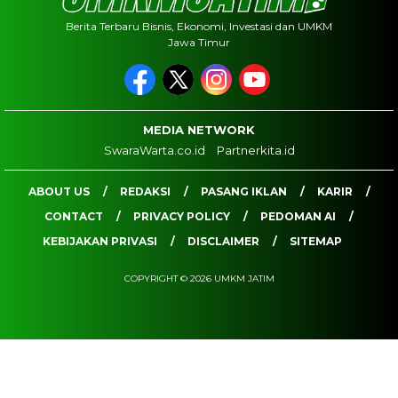
Berita Terbaru Bisnis, Ekonomi, Investasi dan UMKM
Jawa Timur
MEDIA NETWORK
SwaraWarta.co.id
Partnerkita.id
ABOUT US
REDAKSI
PASANG IKLAN
KARIR
CONTACT
PRIVACY POLICY
PEDOMAN AI
KEBIJAKAN PRIVASI
DISCLAIMER
SITEMAP
COPYRIGHT © 2026 UMKM JATIM