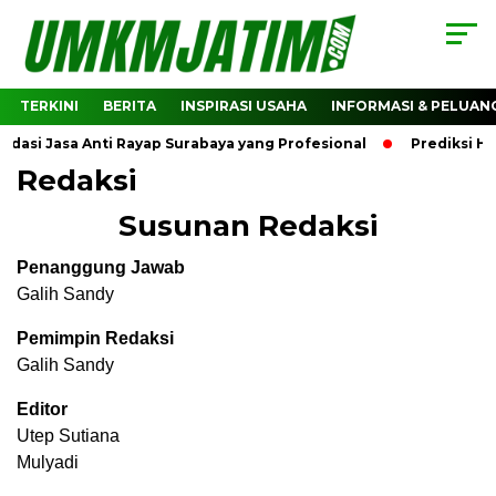
TERKINI
BERITA
INSPIRASI USAHA
INFORMASI & PELUAN
si Jasa Anti Rayap Surabaya yang Profesional
Prediksi Har
Redaksi
Susunan Redaksi
Penanggung Jawab
Galih Sandy
Pemimpin Redaksi
Galih Sandy
Editor
Utep Sutiana
Mulyadi