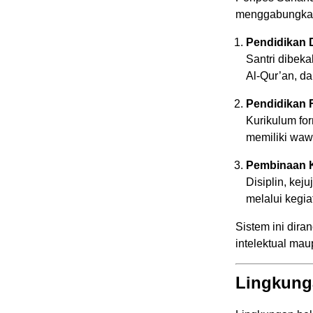
menggabungka
Pendidikan 
Santri dibek
Al-Qur’an, d
Pendidikan 
Kurikulum for
memiliki waw
Pembinaan K
Disiplin, kej
melalui kegia
Sistem ini dira
intelektual mau
Lingkung