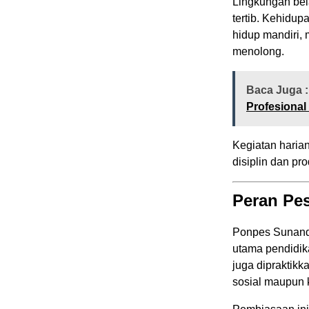
Lingkungan bel
tertib. Kehidu
hidup mandiri,
menolong.
Baca Juga :
Profesional
Kegiatan haria
disiplin dan pro
Peran Pe
Ponpes Sunand
utama pendidikan
juga dipraktikk
sosial maupun 