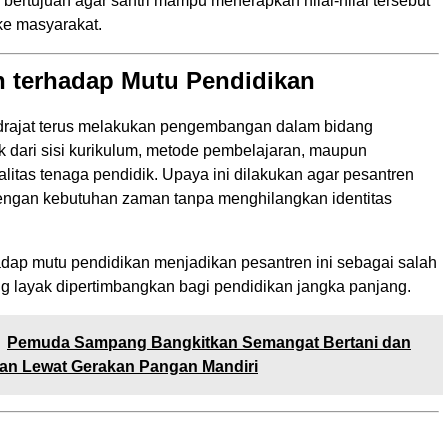
bertujuan agar santri mampu menerapkan nilai-nilai tersebut
ke masyarakat.
 terhadap Mutu Pendidikan
rajat terus melakukan pengembangan dalam bidang
k dari sisi kurikulum, metode pembelajaran, maupun
litas tenaga pendidik. Upaya ini dilakukan agar pesantren
dengan kebutuhan zaman tanpa menghilangkan identitas
dap mutu pendidikan menjadikan pesantren ini sebagai salah
ng layak dipertimbangkan bagi pendidikan jangka panjang.
Pemuda Sampang Bangkitkan Semangat Bertani dan
kan Lewat Gerakan Pangan Mandiri