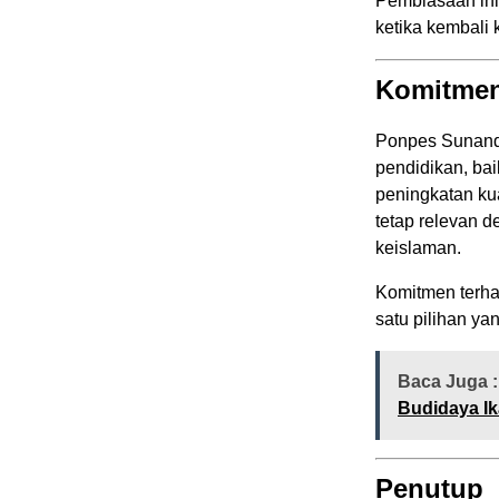
Pembiasaan ini 
ketika kembali 
Komitmen
Ponpes Sunand
pendidikan, bai
peningkatan kua
tetap relevan 
keislaman.
Komitmen terha
satu pilihan ya
Baca Juga :
Budidaya I
Penutup