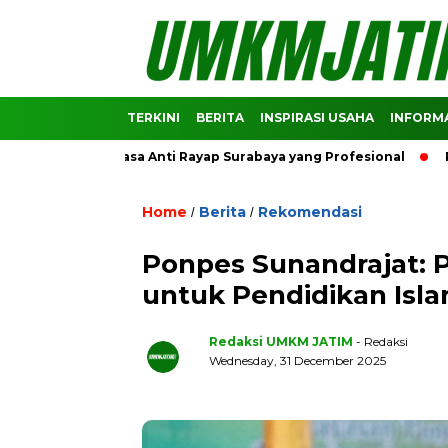
TERKINI
BERITA
INSPIRASI USAHA
INFORMA
ndasi Jasa Anti Rayap Surabaya yang Profesional
Prediksi
Home
Berita
Rekomendasi
/
/
Ponpes Sunandrajat: 
untuk Pendidikan Isl
Redaksi UMKM JATIM
- Redaksi
Wednesday, 31 December 2025