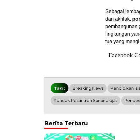
Sebagai lembag
dan akhlak,
po
pembangunan g
lingkungan yang
tua yang mengi
Facebook C
Tag :
Breaking News
Pendidikan Is
Pondok Pesantren Sunandrajat
Ponpes
Berita Terbaru