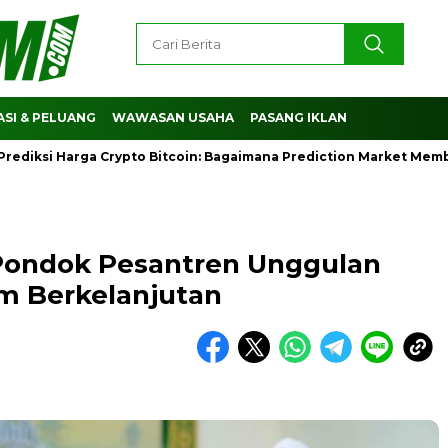
SI & PELUANG
WAWASAN USAHA
PASANG IKLAN
 Harga Crypto Bitcoin: Bagaimana Prediction Market Membantu M
Pondok Pesantren Unggulan
am Berkelanjutan