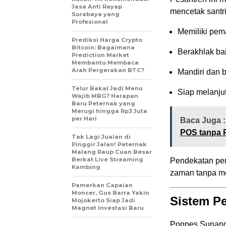
Jasa Anti Rayap
mencetak santri
Surabaya yang
Profesional
Memiliki pe
Prediksi Harga Crypto
Bitcoin: Bagaimana
Berakhlak ba
Prediction Market
Membantu Membaca
Arah Pergerakan BTC?
Mandiri dan 
Telur Bakal Jadi Menu
Siap melanju
Wajib MBG? Harapan
Baru Peternak yang
Merugi hingga Rp3 Juta
per Hari
Baca Juga :
POS tanpa 
Tak Lagi Jualan di
Pinggir Jalan! Peternak
Malang Raup Cuan Besar
Berkat Live Streaming
Pendekatan pe
Kambing
zaman tanpa men
Pamerkan Capaian
Moncer, Gus Barra Yakin
Sistem P
Mojokerto Siap Jadi
Magnet Investasi Baru
Ponpes Sunandr