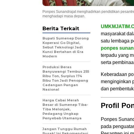
Ponpes Sunandrajat menghadirkan pendidikan pesantre
menghadapi masa depan.
UMKMJATIM.
Berita Terkait
masyarakat dal
Bupati Sumenep Dorong
satu lembaga p
Koperasi Go Digital,
Sebut Teknologi Jadi
ponpes sunand
Kunci Bertahan di Era
terpadu yang m
Modern
serta pembinaan
Produksi Beras
Banyuwangi Tembus 255
Keberadaan pon
Ribu Ton, Surplus 174
Ribu Ton Jadi Penopang
menginginkan p
Cadangan Pangan
dan pembentuka
Nasional
Harga Cabai Merah
Profil Po
Besar di Sumenep Tiba-
Tiba Melonjak,
Pedagang Ungkap
Penyebab Utamanya
Ponpes Sunandr
pada penguatan
Jangan Tunggu Rumah
Pesantren ini m
Rusak! Ini Rekomendasi