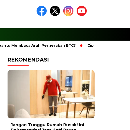
embaca Arah Pergerakan BTC?
Ciptakan Ramadhan Berkesan
REKOMENDASI
Jangan Tunggu Rumah Rusak! Ini
Rekomendasi Jasa Anti Rayap