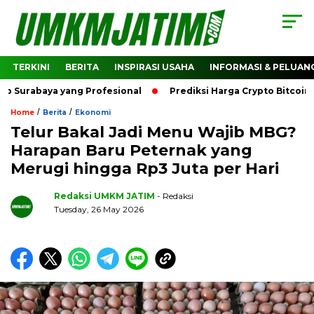
TERKINI
BERITA
INSPIRASI USAHA
INFORMASI & PELUAN
urabaya yang Profesional
Prediksi Harga Crypto Bitcoin: 
/
/
Home
Berita
Ekonomi
Telur Bakal Jadi Menu Wajib MBG?
Harapan Baru Peternak yang
Merugi hingga Rp3 Juta per Hari
Redaksi UMKM JATIM
- Redaksi
Tuesday, 26 May 2026