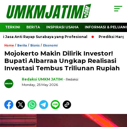
TERKINI
BERITA
INSPIRASI USAHA
INFORMASI & PELUAN
a Anti Rayap Surabaya yang Profesional
Prediksi Harga Cry
/
/
/
Home
Berita
Bisnis
Ekonomi
Mojokerto Makin Dilirik Investor!
Bupati Albarraa Ungkap Realisasi
Investasi Tembus Triliunan Rupiah
Redaksi UMKM JATIM
- Redaksi
Monday, 25 May 2026