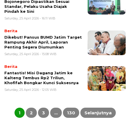
Bojonegoro Dipastikan Sesuai
Standar, Pelaku Usaha Diajak
Pindah ke Sini
Saturday, 25 April 2026 - 16:11 WIB
Berita
Dikebut! Pansus BUMD Jatim Target
Rampung Akhir April, Laporan
Penting Segera Diumumkan
Saturday, 25 April 2026 - 15:08 WIB
Berita
Fantastis! Misi Dagang Jatim ke
Kalteng Tembus Rp2 Triliun,
Khofifah Bongkar Kunci Suksesnya
Saturday, 25 April 2026 - 12:05 WIB
Posts
pagination
1
2
3
…
130
Selanjutnya