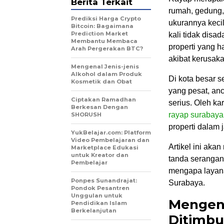
Berita Terkait
rumah, gedung,
Prediksi Harga Crypto
ukurannya keci
Bitcoin: Bagaimana
Prediction Market
kali tidak disa
Membantu Membaca
properti yang h
Arah Pergerakan BTC?
akibat kerusak
Mengenal Jenis-jenis
Alkohol dalam Produk
Di kota besar 
Kosmetik dan Obat
yang pesat, an
Ciptakan Ramadhan
serius. Oleh ka
Berkesan Dengan
rayap surabaya
SHORUSH
properti dalam 
YukBelajar.com: Platform
Video Pembelajaran dan
Artikel ini ak
Marketplace Edukasi
untuk Kreator dan
tanda serangan
Pembelajar
mengapa layana
Ponpes Sunandrajat:
Surabaya.
Pondok Pesantren
Unggulan untuk
Mengen
Pendidikan Islam
Berkelanjutan
Ditimbu