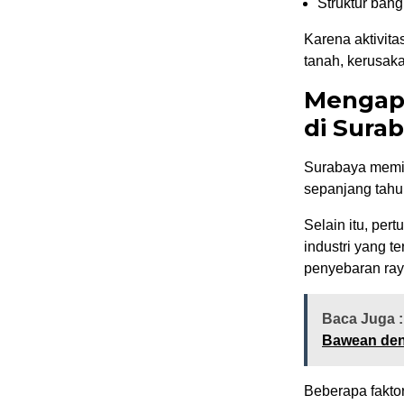
Struktur ban
Karena aktivita
tanah, kerusakan
Mengapa
di Sura
Surabaya memil
sepanjang tahun
Selain itu, pe
industri yang 
penyebaran ray
Baca Juga :
Bawean den
Beberapa fakto