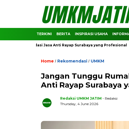
TERKINI
BERITA
INSPIRASI USAHA
INFORMA
 Rekomendasi Jasa Anti Rayap Surabaya yang Profesional
Pr
Home
Rekomendasi
UMKM
/
/
Jangan Tunggu Rumah
Anti Rayap Surabaya y
Redaksi UMKM JATIM
- Redaksi
Thursday, 4 June 2026