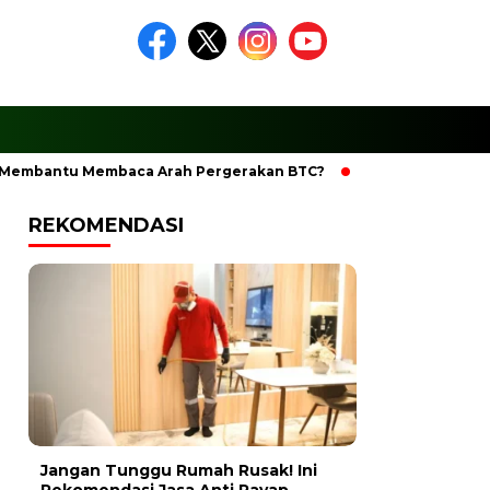
bantu Membaca Arah Pergerakan BTC?
Ciptakan Ramadhan B
REKOMENDASI
Jangan Tunggu Rumah Rusak! Ini
Rekomendasi Jasa Anti Rayap