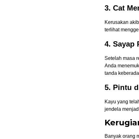
3. Cat M
Kerusakan akib
terlihat mengg
4. Sayap
Setelah masa r
Anda menemukan
tanda keberada
5. Pintu 
Kayu yang tela
jendela menjadi 
Kerugia
Banyak orang m