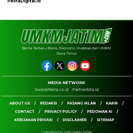
PelitaDigital.id
Berita Terbaru Bisnis, Ekonomi, Investasi dan UMKM
Jawa Timur
MEDIA NETWORK
SwaraWarta.co.id
Partnerkita.id
ABOUT US
REDAKSI
PASANG IKLAN
KARIR
CONTACT
PRIVACY POLICY
PEDOMAN AI
KEBIJAKAN PRIVASI
DISCLAIMER
SITEMAP
COPYRIGHT © 2026 UMKM JATIM