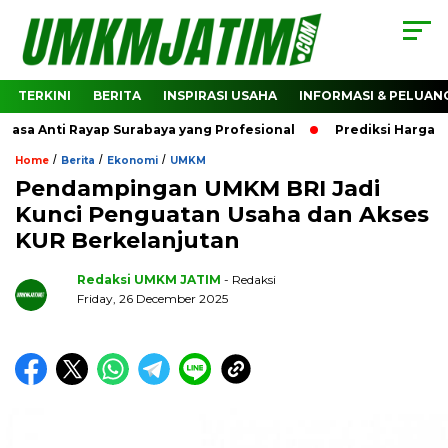
TERKINI
BERITA
INSPIRASI USAHA
INFORMASI & PELUAN
 Anti Rayap Surabaya yang Profesional
Prediksi Harga Cryp
/
/
/
Home
Berita
Ekonomi
UMKM
Pendampingan UMKM BRI Jadi
Kunci Penguatan Usaha dan Akses
KUR Berkelanjutan
Redaksi UMKM JATIM
- Redaksi
Friday, 26 December 2025