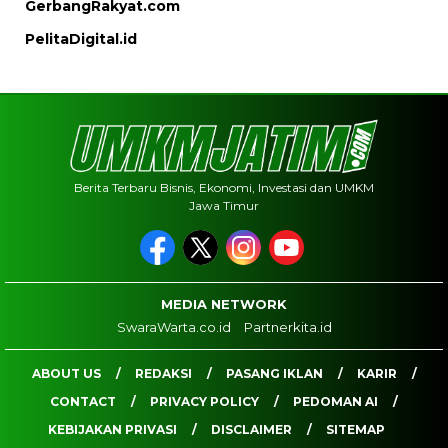
GerbangRakyat.com
PelitaDigital.id
Berita Terbaru Bisnis, Ekonomi, Investasi dan UMKM
Jawa Timur
MEDIA NETWORK
SwaraWarta.co.id
Partnerkita.id
ABOUT US
REDAKSI
PASANG IKLAN
KARIR
CONTACT
PRIVACY POLICY
PEDOMAN AI
KEBIJAKAN PRIVASI
DISCLAIMER
SITEMAP