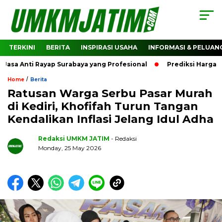
TERKINI
BERITA
INSPIRASI USAHA
INFORMASI & PELUAN
Anti Rayap Surabaya yang Profesional
Prediksi Harga Cryp
/
Home
Berita
Ratusan Warga Serbu Pasar Murah
di Kediri, Khofifah Turun Tangan
Kendalikan Inflasi Jelang Idul Adha
Redaksi UMKM JATIM
- Redaksi
Monday, 25 May 2026