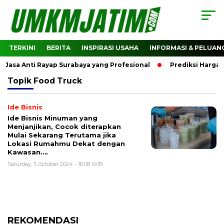
TERKINI
BERITA
INSPIRASI USAHA
INFORMASI & PELUAN
asa Anti Rayap Surabaya yang Profesional
Prediksi Harga C
Topik
Food Truck
Ide Bisnis
Ide Bisnis Minuman yang
Menjanjikan, Cocok diterapkan
Mulai Sekarang Terutama jika
Lokasi Rumahmu Dekat dengan
Kawasan….
Saturday, 5 October 2024 - 16:08 WIB
REKOMENDASI