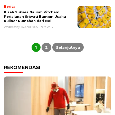
Berita
Kisah Sukses Naurah Kitchen:
Perjalanan Sriwati Bangun Usaha
Kuliner Rumahan dari Nol
Wednesday, 16 April 2025 - 19:17 WIB
Posts
pagination
1
2
Selanjutnya
REKOMENDASI