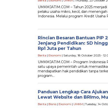
Berita
|
Ekonomi
|
UMKM
| Thursday, 23 October 2
UMKMJATIM.COM – Tahun 2025 menjadi
pelaku usaha mikro, kecil, dan menengah
Indonesia. Melalui program Kredit Usaha
Rincian Besaran Bantuan PIP 
Jenjang Pendidikan: SD hing
Rp1 Juta per Tahun
Berita
|
Ekonomi
| Saturday, 18 October 2025 - 12
UMKMJATIM.COM – Program Indonesia Pin
satu upaya pemerintah untuk memastikan
mendapatkan hak pendidikan tanpa terken
program…
Panduan Lengkap Cara Ajukan
Lewat Website dan BRImo, Mu
Berita
|
Bisnis
|
Ekonomi
|
UMKM
| Tuesday, 14 Oct