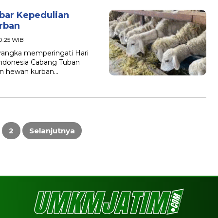
ebar Kepedulian
rban
20:25 WIB
angka memperingati Hari
 Indonesia Cabang Tuban
an hewan kurban…
2
Selanjutnya