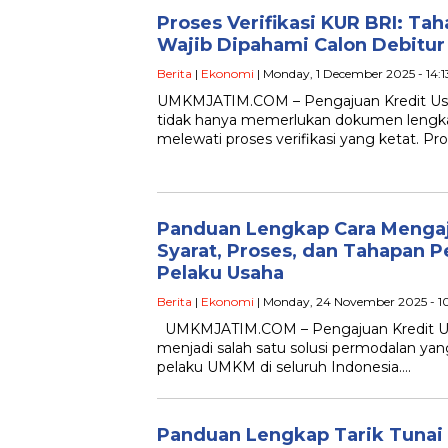
Proses Verifikasi KUR BRI: T
Wajib Dipahami Calon Debitur
Berita
|
Ekonomi
| Monday, 1 December 2025 - 14:
UMKMJATIM.COM – Pengajuan Kredit Usa
tidak hanya memerlukan dokumen lengkap
melewati proses verifikasi yang ketat. Pro
Panduan Lengkap Cara Mengaj
Syarat, Proses, dan Tahapan P
Pelaku Usaha
Berita
|
Ekonomi
| Monday, 24 November 2025 - 
UMKMJATIM.COM – Pengajuan Kredit Us
menjadi salah satu solusi permodalan yang
pelaku UMKM di seluruh Indonesia….
Panduan Lengkap Tarik Tunai 