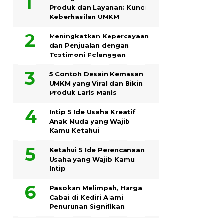
Produk dan Layanan: Kunci
Keberhasilan UMKM
Meningkatkan Kepercayaan
dan Penjualan dengan
Testimoni Pelanggan
5 Contoh Desain Kemasan
UMKM yang Viral dan Bikin
Produk Laris Manis
Intip 5 Ide Usaha Kreatif
Anak Muda yang Wajib
Kamu Ketahui
Ketahui 5 Ide Perencanaan
Usaha yang Wajib Kamu
Intip
Pasokan Melimpah, Harga
Cabai di Kediri Alami
Penurunan Signifikan