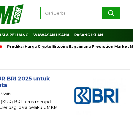
SI & PELUANG
WAWASAN USAHA
PASANG IKLAN
diksi Harga Crypto Bitcoin: Bagaimana Prediction Market Memb
UR BRI 2025 untuk
uta
15 WIB
(KUR) BRI terus menjadi
opuler bagi para pelaku UMKM