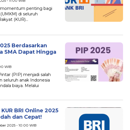
025 - 11:00 WIB
 momentum penting bagi
 (UMKM) di seluruh
 Rakyat (KUR)…
2025 Berdasarkan
ga SMA Dapat Hingga
:00 WIB
tar (PIP) menjadi salah
 seluruh anak Indonesia
dala biaya. Melalui
 KUR BRI Online 2025
dah dan Cepat!
ober 2025 - 10:00 WIB