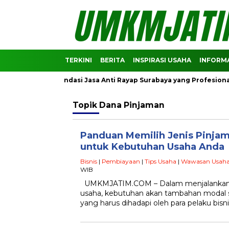
TERKINI
BERITA
INSPIRASI USAHA
INFORMA
! Ini Rekomendasi Jasa Anti Rayap Surabaya yang Profesional
Topik
Dana Pinjaman
Panduan Memilih Jenis Pinjam
untuk Kebutuhan Usaha Anda
Bisnis
|
Pembiayaan
|
Tips Usaha
|
Wawasan Usah
WIB
UMKMJATIM.COM – Dalam menjalanka
usaha, kebutuhan akan tambahan modal s
yang harus dihadapi oleh para pelaku bisn