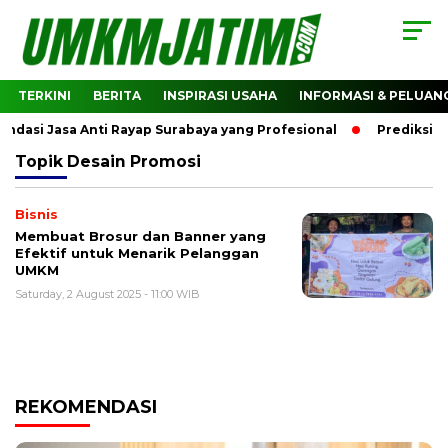
TERKINI
BERITA
INSPIRASI USAHA
INFORMASI & PELUAN
asi Jasa Anti Rayap Surabaya yang Profesional
Prediksi Ha
Topik
Desain Promosi
Bisnis
Membuat Brosur dan Banner yang
Efektif untuk Menarik Pelanggan
UMKM
Saturday, 2 August 2025 - 11:00 WIB
REKOMENDASI