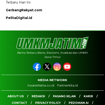
Terbaru Hari Ini
GerbangRakyat.com
PelitaDigital.id
Berita Terbaru Bisnis, Ekonomi, Investasi dan UMKM
Jawa Timur
MEDIA NETWORK
SwaraWarta.co.id
Partnerkita.id
ABOUT US
REDAKSI
PASANG IKLAN
KARIR
CONTACT
PRIVACY POLICY
PEDOMAN AI