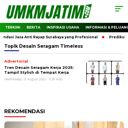
TERKINI
BERITA
INSPIRASI USAHA
INFORMASI & PELUAN
dasi Jasa Anti Rayap Surabaya yang Profesional
Prediksi H
Topik
Desain Seragam Timeless
Advertorial
Tren Desain Seragam Kerja 2025:
Tampil Stylish di Tempat Kerja
Wednesday, 13 August 2025 - 11:39 WIB
REKOMENDASI