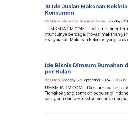
10 Ide Jualan Makanan Kekinia
Konsumen
Ide Bisnis
|
ide usaha
|
Inspirasi Usaha
| Monday, 10
UMKMJATIM.COM – Industri kuliner ter
munculnya berbagai inovasi makanan yan
masyarakat. Makanan kekinian yang unik d
Ide Bisnis Dimsum Rumahan 
per Bulan
Ide Bisnis
| Monday, 23 September 2024 - 15:08 W
UMKMJATIM.COM – Dimsum adalah salah
Tiongkok yang semakin populer di Indones
rasa gurih dan bertekstur lembut, menja