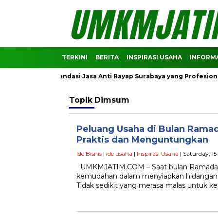
TERKINI
BERITA
INSPIRASI USAHA
INFORMA
! Ini Rekomendasi Jasa Anti Rayap Surabaya yang Profesional
Topik
Dimsum
Peluang Usaha di Bulan Ramad
Praktis dan Menguntungkan
Ide Bisnis
|
ide usaha
|
Inspirasi Usaha
| Saturday, 1
UMKMJATIM.COM – Saat bulan Ramadan,
kemudahan dalam menyiapkan hidangan 
Tidak sedikit yang merasa malas untuk ke