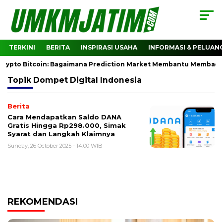
TERKINI
BERITA
INSPIRASI USAHA
INFORMASI & PELUAN
Crypto Bitcoin: Bagaimana Prediction Market Membantu Membaca 
Topik
Dompet Digital Indonesia
Berita
Cara Mendapatkan Saldo DANA
Gratis Hingga Rp298.000, Simak
Syarat dan Langkah Klaimnya
Sunday, 26 October 2025 - 14:00 WIB
REKOMENDASI