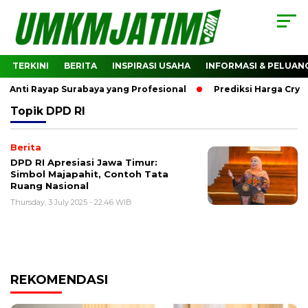
TERKINI
BERITA
INSPIRASI USAHA
INFORMASI & PELUAN
Anti Rayap Surabaya yang Profesional
Prediksi Harga Crypt
Topik
DPD RI
Berita
DPD RI Apresiasi Jawa Timur:
Simbol Majapahit, Contoh Tata
Ruang Nasional
Thursday, 3 July 2025 - 22:46 WIB
REKOMENDASI