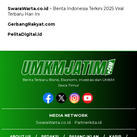
SwaraWarta.co.id
– Berita Indonesia Terkini 2025 Viral
Terbaru Hari Ini
GerbangRakyat.com
PelitaDigital.id
Berita Terbaru Bisnis, Ekonomi, Investasi dan UMKM
Jawa Timur
MEDIA NETWORK
SwaraWarta.co.id
Partnerkita.id
ABOUT US
REDAKSI
PASANG IKLAN
KARIR