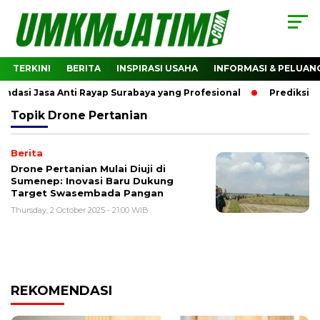
TERKINI
BERITA
INSPIRASI USAHA
INFORMASI & PELUAN
asi Jasa Anti Rayap Surabaya yang Profesional
Prediksi Ha
Topik
Drone Pertanian
Berita
Drone Pertanian Mulai Diuji di
Sumenep: Inovasi Baru Dukung
Target Swasembada Pangan
Thursday, 2 October 2025 - 21:00 WIB
REKOMENDASI