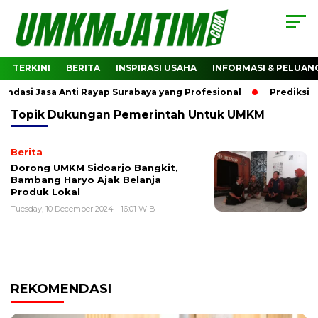
TERKINI
BERITA
INSPIRASI USAHA
INFORMASI & PELUAN
asi Jasa Anti Rayap Surabaya yang Profesional
Prediksi H
Topik
Dukungan Pemerintah Untuk UMKM
Berita
Dorong UMKM Sidoarjo Bangkit,
Bambang Haryo Ajak Belanja
Produk Lokal
Tuesday, 10 December 2024 - 16:01 WIB
REKOMENDASI