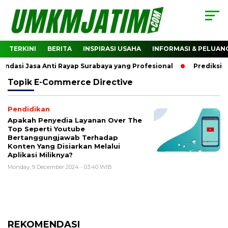
TERKINI
BERITA
INSPIRASI USAHA
INFORMASI & PELUAN
asi Jasa Anti Rayap Surabaya yang Profesional
Prediksi H
Topik
E-Commerce Directive
Pendidikan
Apakah Penyedia Layanan Over The
Top Seperti Youtube
Bertanggungjawab Terhadap
Konten Yang Disiarkan Melalui
Aplikasi Miliknya?
Monday, 9 December 2024 - 03:40 WIB
REKOMENDASI