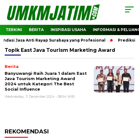
TERKINI
BERITA
INSPIRASI USAHA
INFORMASI & PELUAN
asi Jasa Anti Rayap Surabaya yang Profesional
Prediksi H
Topik
East Java Tourism Marketing Award
Berita
Banyuwangi Raih Juara 1 dalam East
Java Tourism Marketing Award
2024 untuk Kategori The Best
Social Influence
Wednesday, 11 December 2024 - 08:54 WIB
REKOMENDASI