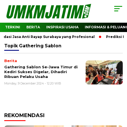
TERKINI
BERITA
INSPIRASI USAHA
INFORMASI & PELUAN
si Jasa Anti Rayap Surabaya yang Profesional
Prediksi Ha
Topik
Gathering Sablon
Berita
Gathering Sablon Se-Jawa Timur di
Kediri Sukses Digelar, Dihadiri
Ribuan Pelaku Usaha
Monday, 9 December 2024 - 12:20 WIB
REKOMENDASI