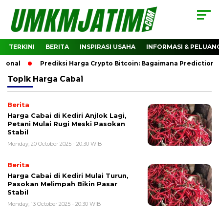
TERKINI
BERITA
INSPIRASI USAHA
INFORMASI & PELUAN
nal
Prediksi Harga Crypto Bitcoin: Bagaimana Prediction 
Topik
Harga Cabai
Berita
Harga Cabai di Kediri Anjlok Lagi,
Petani Mulai Rugi Meski Pasokan
Stabil
Monday, 20 October 2025 - 20:30 WIB
Berita
Harga Cabai di Kediri Mulai Turun,
Pasokan Melimpah Bikin Pasar
Stabil
Monday, 13 October 2025 - 20:30 WIB