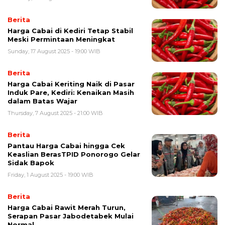
Berita
Harga Cabai di Kediri Tetap Stabil
Meski Permintaan Meningkat
Sunday, 17 August 2025 - 19:00 WIB
Berita
Harga Cabai Keriting Naik di Pasar
Induk Pare, Kediri: Kenaikan Masih
dalam Batas Wajar
Thursday, 7 August 2025 - 21:00 WIB
Berita
Pantau Harga Cabai hingga Cek
Keaslian BerasTPID Ponorogo Gelar
Sidak Bapok
Friday, 1 August 2025 - 19:00 WIB
Berita
Harga Cabai Rawit Merah Turun,
Serapan Pasar Jabodetabek Mulai
Normal