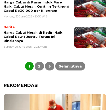
Harga Cabai di Pasar Induk Pare
Naik, Cabai Merah Keriting Tertinggi
Capai Rp30.000 per Kilogram
Monday, 30 June 2025 - 20:30 WIB
Berita
Harga Cabai Merah di Kediri Naik,
Cabai Rawit Justru Turun: Ini
Rinciannya
Sunday, 29 June 2025 - 20:30 WIB
Posts
pagination
1
2
3
Selanjutnya
REKOMENDASI