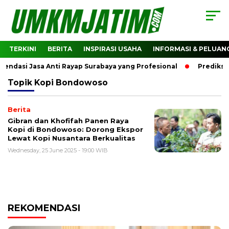
TERKINI
BERITA
INSPIRASI USAHA
INFORMASI & PELUAN
dasi Jasa Anti Rayap Surabaya yang Profesional
Prediksi 
Topik
Kopi Bondowoso
Berita
Gibran dan Khofifah Panen Raya
Kopi di Bondowoso: Dorong Ekspor
Lewat Kopi Nusantara Berkualitas
Wednesday, 25 June 2025 - 19:00 WIB
REKOMENDASI