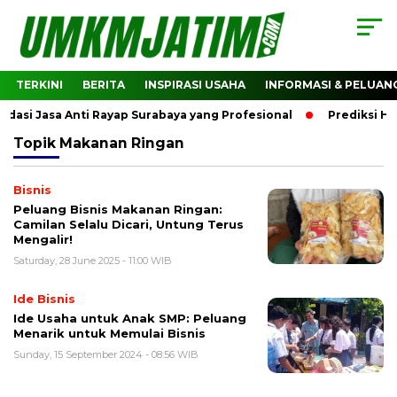
TERKINI
BERITA
INSPIRASI USAHA
INFORMASI & PELUAN
si Jasa Anti Rayap Surabaya yang Profesional
Prediksi Ha
Topik
Makanan Ringan
Bisnis
Peluang Bisnis Makanan Ringan:
Camilan Selalu Dicari, Untung Terus
Mengalir!
Saturday, 28 June 2025 - 11:00 WIB
Ide Bisnis
Ide Usaha untuk Anak SMP: Peluang
Menarik untuk Memulai Bisnis
Sunday, 15 September 2024 - 08:56 WIB