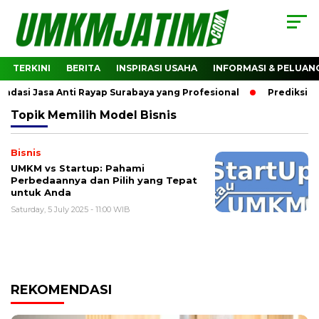
TERKINI
BERITA
INSPIRASI USAHA
INFORMASI & PELUAN
asi Jasa Anti Rayap Surabaya yang Profesional
Prediksi Ha
Topik
Memilih Model Bisnis
Bisnis
UMKM vs Startup: Pahami
Perbedaannya dan Pilih yang Tepat
untuk Anda
Saturday, 5 July 2025 - 11:00 WIB
REKOMENDASI