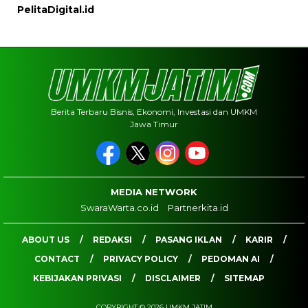
PelitaDigital.id
Berita Terbaru Bisnis, Ekonomi, Investasi dan UMKM
Jawa Timur
MEDIA NETWORK
SwaraWarta.co.id
Partnerkita.id
ABOUT US
REDAKSI
PASANG IKLAN
KARIR
CONTACT
PRIVACY POLICY
PEDOMAN AI
KEBIJAKAN PRIVASI
DISCLAIMER
SITEMAP
COPYRIGHT © 2026 UMKM JATIM