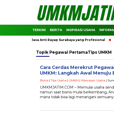
TERKINI
BERITA
INSPIRASI USAHA
INFORMA
Rekomendasi Jasa Anti Rayap Surabaya yang Profesional
Pre
Topik
Pegawai PertamaTips UMKM
Cara Cerdas Merekrut Pegawa
UMKM: Langkah Awal Menuju Bi
Bisnis
|
Tips Usaha
|
UMKM
|
Wawasan Usaha
| Sun
UMKMJATIM.COM – Memulai usaha send
namun saat bisnis mulai berkembang, Anda
mana tidak bisa lagi menangani semuan