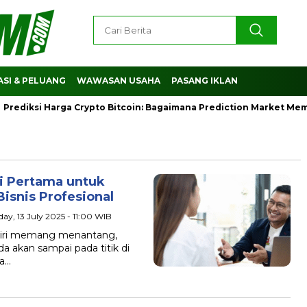
SI & PELUANG
WAWASAN USAHA
PASANG IKLAN
diksi Harga Crypto Bitcoin: Bagaimana Prediction Market Memb
i Pertama untuk
snis Profesional
day, 13 July 2025 - 11:00 WIB
iri memang menantang,
 akan sampai pada titik di
ya…