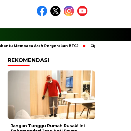
antu Membaca Arah Pergerakan BTC?
Ciptakan Ramadhan Be
REKOMENDASI
Jangan Tunggu Rumah Rusak! Ini
Rekomendasi Jasa Anti Rayap