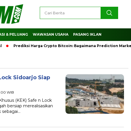
SI & PELUANG
WAWASAN USAHA
PASANG IKLAN
Prediksi Harga Crypto Bitcoin: Bagaimana Prediction Mark
Lock Sidoarjo Siap
21:00 WIB
usus (KEK) Safe n Lock
ngah bersiap merealisasikan
k sebagai…