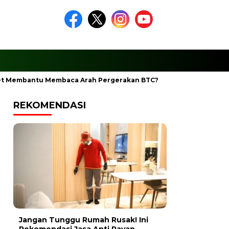
et Membantu Membaca Arah Pergerakan BTC?
Ciptakan Ramad
REKOMENDASI
Jangan Tunggu Rumah Rusak! Ini
Rekomendasi Jasa Anti Rayap