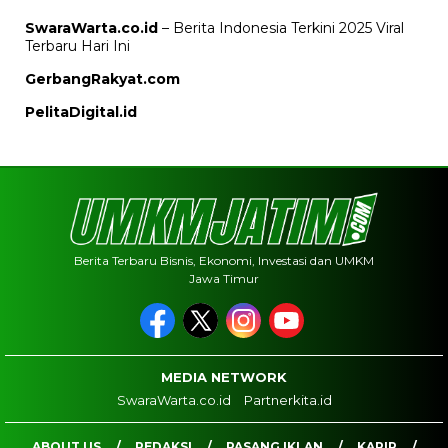
SwaraWarta.co.id
– Berita Indonesia Terkini 2025 Viral
Terbaru Hari Ini
GerbangRakyat.com
PelitaDigital.id
Berita Terbaru Bisnis, Ekonomi, Investasi dan UMKM
Jawa Timur
MEDIA NETWORK
SwaraWarta.co.id
Partnerkita.id
ABOUT US
REDAKSI
PASANG IKLAN
KARIR