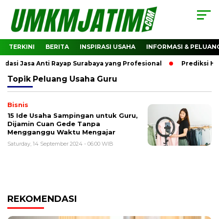
TERKINI
BERITA
INSPIRASI USAHA
INFORMASI & PELUAN
si Jasa Anti Rayap Surabaya yang Profesional
Prediksi Ha
Topik
Peluang Usaha Guru
Bisnis
15 Ide Usaha Sampingan untuk Guru,
Dijamin Cuan Gede Tanpa
Mengganggu Waktu Mengajar
Saturday, 14 September 2024 - 06:00 WIB
REKOMENDASI