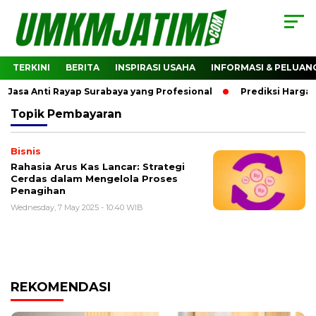
TERKINI
BERITA
INSPIRASI USAHA
INFORMASI & PELUAN
asa Anti Rayap Surabaya yang Profesional
Prediksi Harga C
Topik
Pembayaran
Bisnis
Rahasia Arus Kas Lancar: Strategi
Cerdas dalam Mengelola Proses
Penagihan
Wednesday, 7 May 2025 - 10:40 WIB
REKOMENDASI