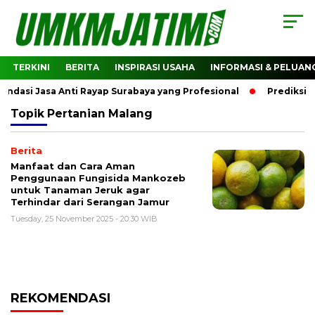
TERKINI
BERITA
INSPIRASI USAHA
INFORMASI & PELUAN
asi Jasa Anti Rayap Surabaya yang Profesional
Prediksi H
Topik
Pertanian Malang
Berita
Manfaat dan Cara Aman
Penggunaan Fungisida Mankozeb
untuk Tanaman Jeruk agar
Terhindar dari Serangan Jamur
Tuesday, 25 November 2025 - 20:30 WIB
REKOMENDASI