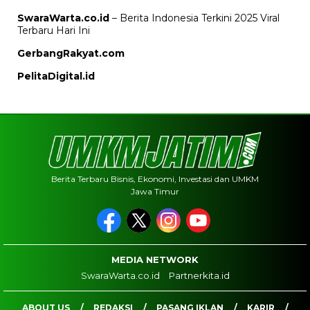
SwaraWarta.co.id
– Berita Indonesia Terkini 2025 Viral
Terbaru Hari Ini
GerbangRakyat.com
PelitaDigital.id
Berita Terbaru Bisnis, Ekonomi, Investasi dan UMKM
Jawa Timur
MEDIA NETWORK
SwaraWarta.co.id
Partnerkita.id
ABOUT US
REDAKSI
PASANG IKLAN
KARIR