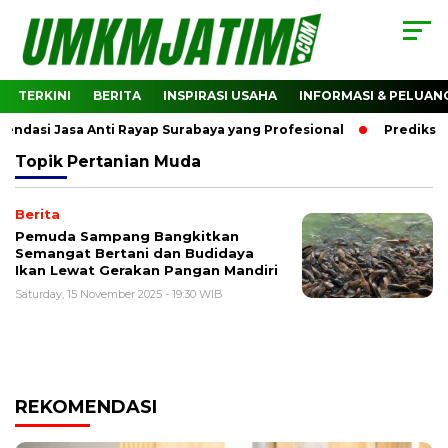
TERKINI
BERITA
INSPIRASI USAHA
INFORMASI & PELUAN
dasi Jasa Anti Rayap Surabaya yang Profesional
Prediksi H
Topik
Pertanian Muda
Berita
Pemuda Sampang Bangkitkan
Semangat Bertani dan Budidaya
Ikan Lewat Gerakan Pangan Mandiri
Saturday, 15 November 2025 - 19:30 WIB
REKOMENDASI