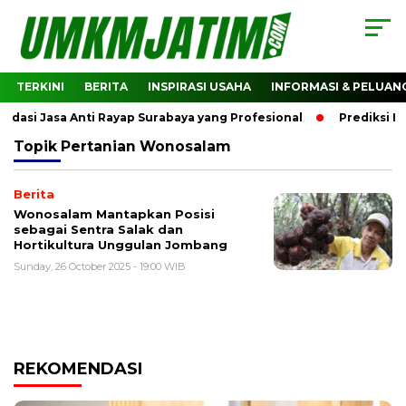
TERKINI
BERITA
INSPIRASI USAHA
INFORMASI & PELUAN
asi Jasa Anti Rayap Surabaya yang Profesional
Prediksi Ha
Topik
Pertanian Wonosalam
Berita
Wonosalam Mantapkan Posisi
sebagai Sentra Salak dan
Hortikultura Unggulan Jombang
Sunday, 26 October 2025 - 19:00 WIB
REKOMENDASI