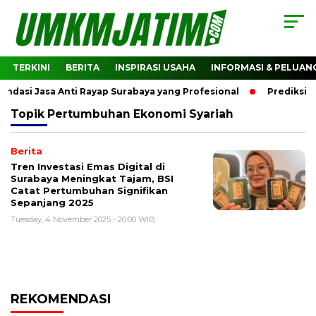
TERKINI
BERITA
INSPIRASI USAHA
INFORMASI & PELUAN
dasi Jasa Anti Rayap Surabaya yang Profesional
Prediksi H
Topik
Pertumbuhan Ekonomi Syariah
Berita
Tren Investasi Emas Digital di
Surabaya Meningkat Tajam, BSI
Catat Pertumbuhan Signifikan
Sepanjang 2025
Tuesday, 4 November 2025 - 20:00 WIB
REKOMENDASI