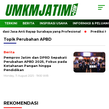
TERKINI
BERITA
INSPIRASI USAHA
INFORMASI & PELUAN
si Jasa Anti Rayap Surabaya yang Profesional
Prediksi Ha
Topik
Perubahan APBD
Berita
Pemprov Jatim dan DPRD Sepakati
Perubahan APBD 2025, Fokus pada
Ketahanan Pangan hingga
Pendidikan
Monday, 11 August 2025 - 19:00 WIB
REKOMENDASI