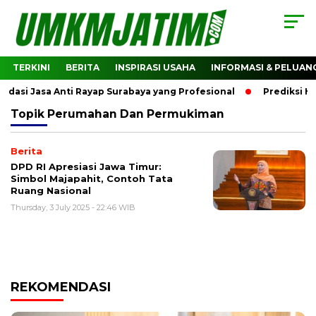
TERKINI
BERITA
INSPIRASI USAHA
INFORMASI & PELUAN
si Jasa Anti Rayap Surabaya yang Profesional
Prediksi Ha
Topik
Perumahan Dan Permukiman
Berita
DPD RI Apresiasi Jawa Timur:
Simbol Majapahit, Contoh Tata
Ruang Nasional
Thursday, 3 July 2025 - 22:46 WIB
REKOMENDASI