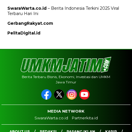
SwaraWarta.co.id
– Berita Indonesia Terkini 2025 Viral
Terbaru Hari Ini
GerbangRakyat.com
PelitaDigital.id
Berita Terbaru Bisnis, Ekonomi, Investasi dan UMKM
Jawa Timur
MEDIA NETWORK
SwaraWarta.co.id
Partnerkita.id
ABOUT US
REDAKSI
PASANG IKLAN
KARIR