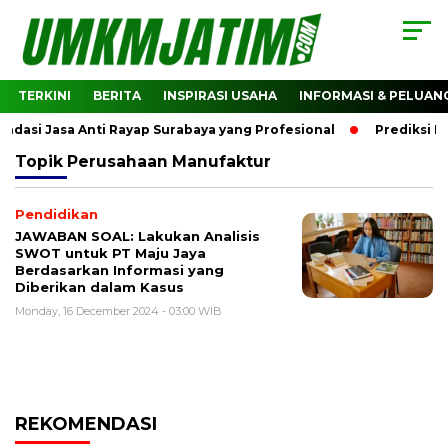
TERKINI
BERITA
INSPIRASI USAHA
INFORMASI & PELUAN
asi Jasa Anti Rayap Surabaya yang Profesional
Prediksi Ha
Topik
Perusahaan Manufaktur
Pendidikan
JAWABAN SOAL: Lakukan Analisis
SWOT untuk PT Maju Jaya
Berdasarkan Informasi yang
Diberikan dalam Kasus
Monday, 16 December 2024 - 03:00 WIB
REKOMENDASI