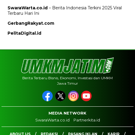
SwaraWarta.co.id
– Berita Indonesia Terkini 2025 Viral
Terbaru Hari Ini
GerbangRakyat.com
PelitaDigital.id
Berita Terbaru Bisnis, Ekonomi, Investasi dan UMKM
Jawa Timur
MEDIA NETWORK
SwaraWarta.co.id
Partnerkita.id
ABOUT US
REDAKSI
PASANG IKLAN
KARIR