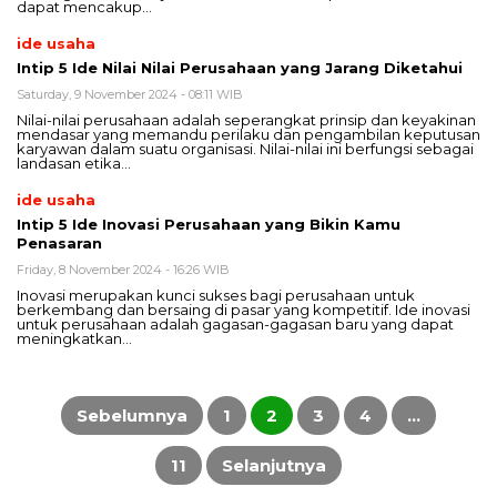
dapat mencakup…
ide usaha
Intip 5 Ide Nilai Nilai Perusahaan yang Jarang Diketahui
Saturday, 9 November 2024 - 08:11 WIB
Nilai-nilai perusahaan adalah seperangkat prinsip dan keyakinan
mendasar yang memandu perilaku dan pengambilan keputusan
karyawan dalam suatu organisasi. Nilai-nilai ini berfungsi sebagai
landasan etika…
ide usaha
Intip 5 Ide Inovasi Perusahaan yang Bikin Kamu
Penasaran
Friday, 8 November 2024 - 16:26 WIB
Inovasi merupakan kunci sukses bagi perusahaan untuk
berkembang dan bersaing di pasar yang kompetitif. Ide inovasi
untuk perusahaan adalah gagasan-gagasan baru yang dapat
meningkatkan…
Posts
pagination
Sebelumnya
1
2
3
4
…
11
Selanjutnya