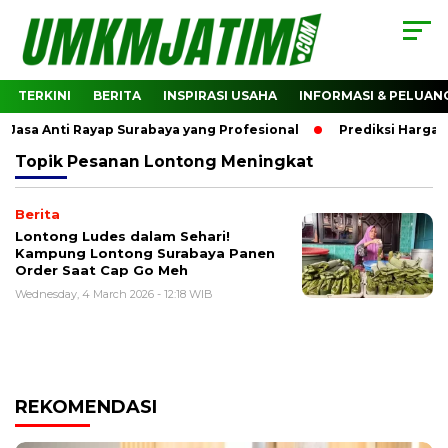
TERKINI
BERITA
INSPIRASI USAHA
INFORMASI & PELUAN
asa Anti Rayap Surabaya yang Profesional
Prediksi Harga C
Topik
Pesanan Lontong Meningkat
Berita
Lontong Ludes dalam Sehari!
Kampung Lontong Surabaya Panen
Order Saat Cap Go Meh
Wednesday, 4 March 2026 - 12:18 WIB
REKOMENDASI