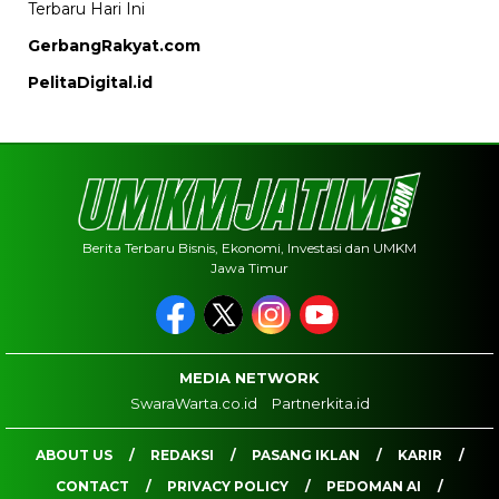
Terbaru Hari Ini
GerbangRakyat.com
PelitaDigital.id
Berita Terbaru Bisnis, Ekonomi, Investasi dan UMKM
Jawa Timur
MEDIA NETWORK
SwaraWarta.co.id
Partnerkita.id
ABOUT US
REDAKSI
PASANG IKLAN
KARIR
CONTACT
PRIVACY POLICY
PEDOMAN AI