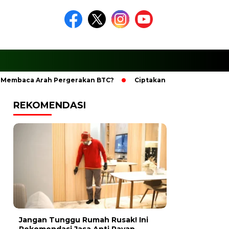
embaca Arah Pergerakan BTC?
Ciptakan Ramadhan Berkesan
REKOMENDASI
Jangan Tunggu Rumah Rusak! Ini
Rekomendasi Jasa Anti Rayap