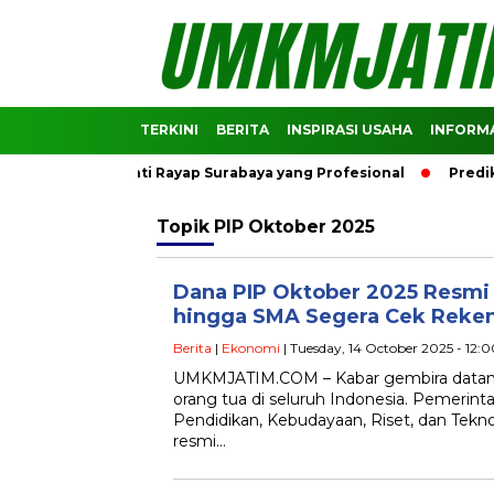
TERKINI
BERITA
INSPIRASI USAHA
INFORMA
ndasi Jasa Anti Rayap Surabaya yang Profesional
Prediksi 
Topik
PIP Oktober 2025
Dana PIP Oktober 2025 Resmi 
hingga SMA Segera Cek Reke
Berita
|
Ekonomi
| Tuesday, 14 October 2025 - 12:
UMKMJATIM.COM – Kabar gembira datang 
orang tua di seluruh Indonesia. Pemerint
Pendidikan, Kebudayaan, Riset, dan Tekn
resmi…