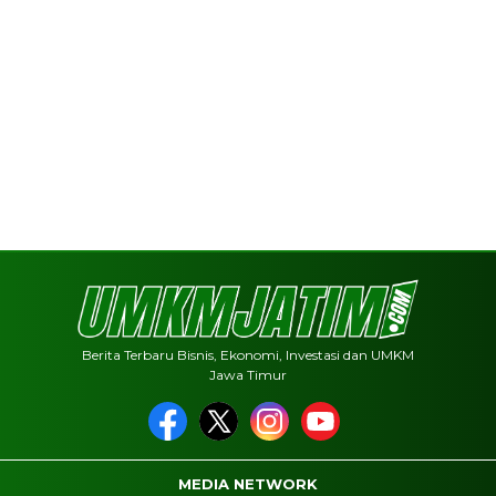
Berita Terbaru Bisnis, Ekonomi, Investasi dan UMKM
Jawa Timur
MEDIA NETWORK