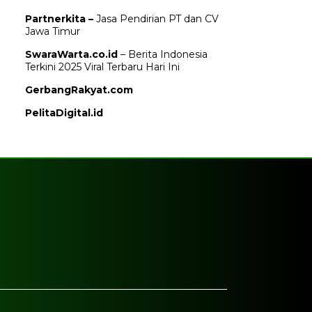
Partnerkita –
Jasa Pendirian PT dan CV
Jawa Timur
SwaraWarta.co.id
– Berita Indonesia
Terkini 2025 Viral Terbaru Hari Ini
GerbangRakyat.com
PelitaDigital.id