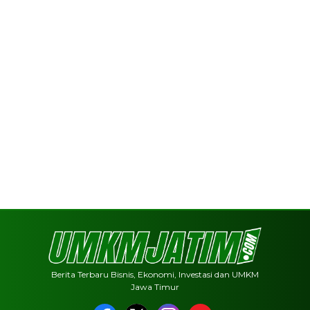
Berita Terbaru Bisnis, Ekonomi, Investasi dan UMKM
Jawa Timur