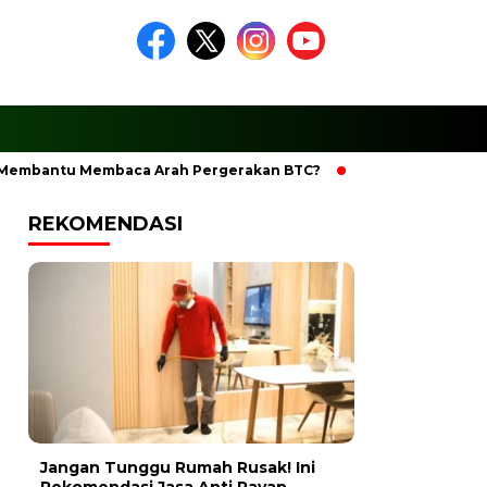
Membantu Membaca Arah Pergerakan BTC?
Ciptakan Ramadha
REKOMENDASI
Jangan Tunggu Rumah Rusak! Ini
Rekomendasi Jasa Anti Rayap