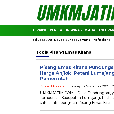
TERKINI
BERITA
INSPIRASI USAHA
INFORMA
Ini Rekomendasi Jasa Anti Rayap Surabaya yang Profesional
Topik
Pisang Emas Kirana
Pisang Emas Kirana Pundungs
Harga Anjlok, Petani Lumaja
Pemerintah
Berita
|
Ekonomi
| Thursday, 13 November 2025 -
UMKMJATIM.COM – Desa Pundungsari, y
Tempursari, Kabupaten Lumajang, telah l
satu sentra penghasil Pisang Emas Kirana