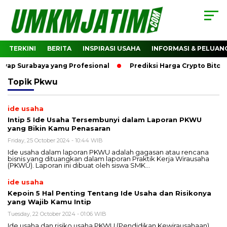
TERKINI
BERITA
INSPIRASI USAHA
INFORMASI & PELUAN
ap Surabaya yang Profesional
Prediksi Harga Crypto Bitco
Topik
Pkwu
ide usaha
Intip 5 Ide Usaha Tersembunyi dalam Laporan PKWU
yang Bikin Kamu Penasaran
Friday, 25 October 2024 - 10:44 WIB
Ide usaha dalam laporan PKWU adalah gagasan atau rencana
bisnis yang dituangkan dalam laporan Praktik Kerja Wirausaha
(PKWU). Laporan ini dibuat oleh siswa SMK…
ide usaha
Kepoin 5 Hal Penting Tentang Ide Usaha dan Risikonya
yang Wajib Kamu Intip
Tuesday, 22 October 2024 - 01:06 WIB
Ide usaha dan risiko usaha PKWU (Pendidikan Kewirausahaan)