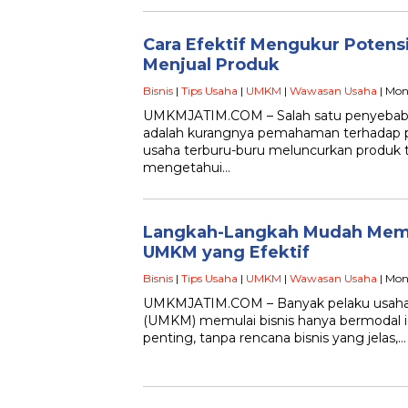
Cara Efektif Mengukur Potens
Menjual Produk
Bisnis
|
Tips Usaha
|
UMKM
|
Wawasan Usaha
| Mon
UMKMJATIM.COM – Salah satu penyebab 
adalah kurangnya pemahaman terhadap po
usaha terburu-buru meluncurkan produk t
mengetahui…
Langkah-Langkah Mudah Memb
UMKM yang Efektif
Bisnis
|
Tips Usaha
|
UMKM
|
Wawasan Usaha
| Mon
UMKMJATIM.COM – Banyak pelaku usaha
(UMKM) memulai bisnis hanya bermodal i
penting, tanpa rencana bisnis yang jelas,…