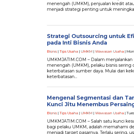
menengah (UMKM), penjualan kredit ata
menjadi strategi penting untuk meningka
Strategi Outsourcing untuk Ef
pada Inti Bisnis Anda
Bisnis
|
Tips Usaha
|
UMKM
|
Wawasan Usaha
| Mon
UMKMJATIM.COM – Dalam menjalankan usa
menengah (UMKM), pelaku bisnis sering 
keterbatasan sumber daya. Mulai dari kek
keterbatasan…
Mengenal Segmentasi dan Ta
Kunci Jitu Menembus Persain
Bisnis
|
Tips Usaha
|
UMKM
|
Wawasan Usaha
| Tue
UMKMJATIM.COM – Salah satu kunci kesu
bagi pelaku UMKM, adalah memahami de
menjadi target pasarnya. Terlalu sering, u