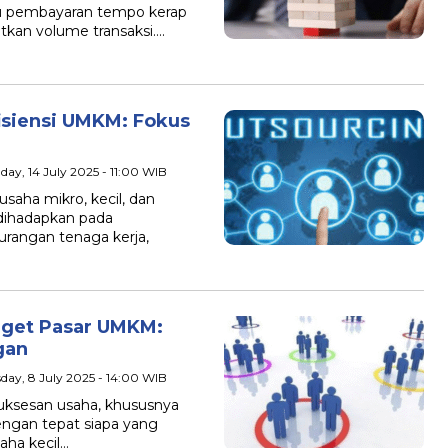
u pembayaran tempo kerap
tkan volume transaksi….
isiensi UMKM: Fokus
day, 14 July 2025 - 11:00 WIB
ha mikro, kecil, dan
dihadapkan pada
urangan tenaga kerja,
rget Pasar UMKM:
gan
sday, 8 July 2025 - 14:00 WIB
ksesan usaha, khususnya
ngan tepat siapa yang
saha kecil…