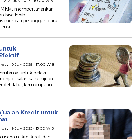
day, 27 July 2025 - 10:00 WIB
 UMKM, mempertahankan
 bisa lebih
 mencari pelanggan baru.
tensi…
untuk
fektif
urday, 19 July 2025 - 17:00 WIB
erutama untuk pelaku
jadi salah satu tujuan
eroleh laba, kemampuan…
jualan Kredit untuk
hat
urday, 19 July 2025 - 15:00 WIB
aha mikro, kecil, dan