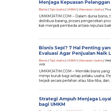
Menjaga Kepuasan Pelanggan
Bisnis
|
Tips Usaha
|
UMKM
|
Wawasan Usaha
| Thu
UMKMJATIM.COM – Dalam dunia bisnis, 
distribusi barang, proses pengecekan pro
kali menjadi pembeda antara reputasi bai
Bisnis Sepi? 7 Hal Penting ya
Evaluasi Agar Penjualan Naik 
Bisnis
|
Tips Usaha
|
UMKM
|
Wawasan Usaha
| Wed
WIB
UMKMJATIM.COM – Memiliki bisnis yang ti
mimpi buruk bagi setiap pelaku usaha. P
terjadi secara perlahan atau tiba-tiba, dan
Strategi Ampuh Menjaga Loya
bagi UMKM