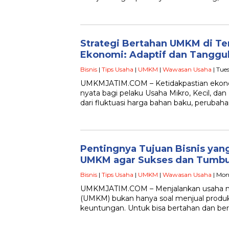
Strategi Bertahan UMKM di Te
Ekonomi: Adaptif dan Tanggu
Bisnis
|
Tips Usaha
|
UMKM
|
Wawasan Usaha
| Tue
UMKMJATIM.COM – Ketidakpastian ekon
nyata bagi pelaku Usaha Mikro, Kecil, d
dari fluktuasi harga bahan baku, perubah
Pentingnya Tujuan Bisnis ya
UMKM agar Sukses dan Tumbu
Bisnis
|
Tips Usaha
|
UMKM
|
Wawasan Usaha
| Mon
UMKMJATIM.COM – Menjalankan usaha mi
(UMKM) bukan hanya soal menjual prod
keuntungan. Untuk bisa bertahan dan b