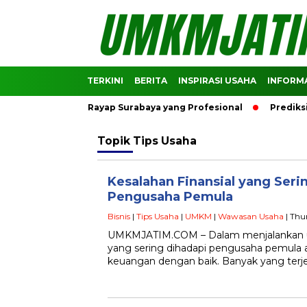
TERKINI
BERITA
INSPIRASI USAHA
INFORMA
 Jasa Anti Rayap Surabaya yang Profesional
Prediksi Harg
Topik
Tips Usaha
Kesalahan Finansial yang Seri
Pengusaha Pemula
Bisnis
|
Tips Usaha
|
UMKM
|
Wawasan Usaha
| Thu
UMKMJATIM.COM – Dalam menjalankan u
yang sering dihadapi pengusaha pemula
keuangan dengan baik. Banyak yang ter