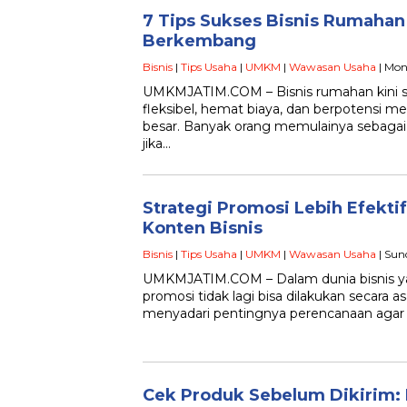
7 Tips Sukses Bisnis Rumahan
Berkembang
Bisnis
|
Tips Usaha
|
UMKM
|
Wawasan Usaha
| Mon
UMKMJATIM.COM – Bisnis rumahan kini s
fleksibel, hemat biaya, dan berpotensi 
besar. Banyak orang memulainya sebaga
jika…
Strategi Promosi Lebih Efekti
Konten Bisnis
Bisnis
|
Tips Usaha
|
UMKM
|
Wawasan Usaha
| Sun
UMKMJATIM.COM – Dalam dunia bisnis ya
promosi tidak lagi bisa dilakukan secara 
menyadari pentingnya perencanaan agar
Cek Produk Sebelum Dikirim: