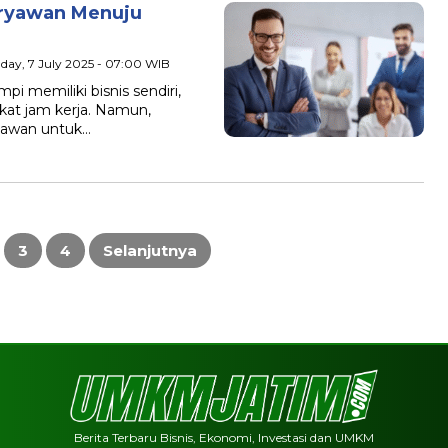
aryawan Menuju
day, 7 July 2025 - 07:00 WIB
memiliki bisnis sendiri,
ikat jam kerja. Namun,
yawan untuk…
3
4
Selanjutnya
Berita Terbaru Bisnis, Ekonomi, Investasi dan UMKM