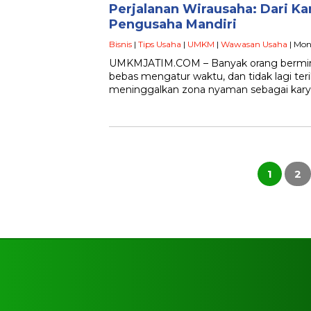
Perjalanan Wirausaha: Dari K
Pengusaha Mandiri
Bisnis
|
Tips Usaha
|
UMKM
|
Wawasan Usaha
| Mon
UMKMJATIM.COM – Banyak orang bermimpi 
bebas mengatur waktu, dan tidak lagi ter
meninggalkan zona nyaman sebagai kar
Posts
pagination
1
2