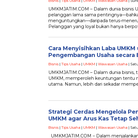
Bisnis
|
Tips Usaha
|
UMKM
|
Wawasan Usaha
| Sun
UMKMJATIM.COM – Dalam dunia bisnis
pelanggan lama sama pentingnya—bahkan
menguntungkan—daripada terus-menerus
Pelanggan yang loyal bukan hanya berpo
Cara Menyisihkan Laba UMKM 
Pengembangan Usaha secara E
Bisnis
|
Tips Usaha
|
UMKM
|
Wawasan Usaha
| Sat
UMKMJATIM.COM – Dalam dunia bisnis, t
UMKM, memperoleh keuntungan tentu men
utama. Namun, lebih dari sekadar memp
Strategi Cerdas Mengelola Pen
UMKM agar Arus Kas Tetap Se
Bisnis
|
Tips Usaha
|
UMKM
|
Wawasan Usaha
| Sat
UMKMJATIM.COM – Dalam menjalankan us