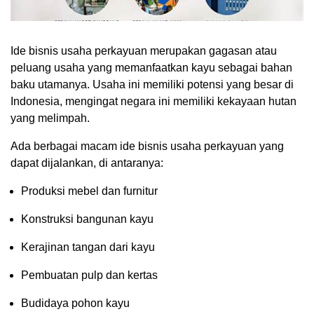
Ide bisnis usaha perkayuan merupakan gagasan atau
peluang usaha yang memanfaatkan kayu sebagai bahan
baku utamanya. Usaha ini memiliki potensi yang besar di
Indonesia, mengingat negara ini memiliki kekayaan hutan
yang melimpah.
Ada berbagai macam ide bisnis usaha perkayuan yang
dapat dijalankan, di antaranya:
Produksi mebel dan furnitur
Konstruksi bangunan kayu
Kerajinan tangan dari kayu
Pembuatan pulp dan kertas
Budidaya pohon kayu