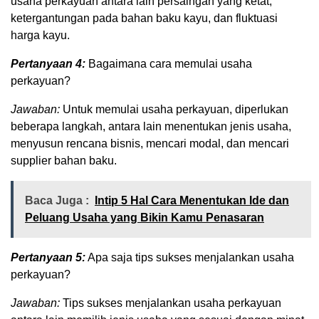
usaha perkayuan antara lain persaingan yang ketat,
ketergantungan pada bahan baku kayu, dan fluktuasi
harga kayu.
Pertanyaan 4:
Bagaimana cara memulai usaha
perkayuan?
Jawaban:
Untuk memulai usaha perkayuan, diperlukan
beberapa langkah, antara lain menentukan jenis usaha,
menyusun rencana bisnis, mencari modal, dan mencari
supplier bahan baku.
Baca Juga :
Intip 5 Hal Cara Menentukan Ide dan
Peluang Usaha yang Bikin Kamu Penasaran
Pertanyaan 5:
Apa saja tips sukses menjalankan usaha
perkayuan?
Jawaban:
Tips sukses menjalankan usaha perkayuan