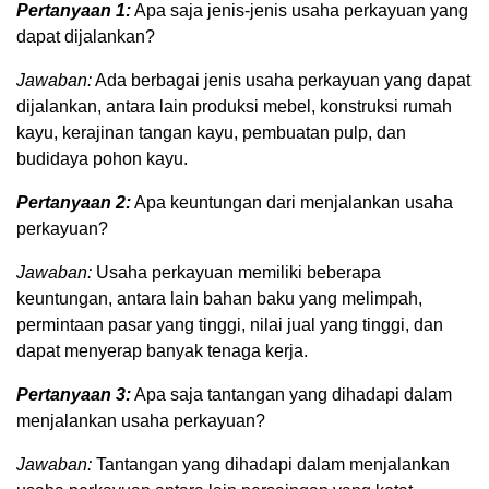
Pertanyaan 1:
Apa saja jenis-jenis usaha perkayuan yang
dapat dijalankan?
Jawaban:
Ada berbagai jenis usaha perkayuan yang dapat
dijalankan, antara lain produksi mebel, konstruksi rumah
kayu, kerajinan tangan kayu, pembuatan pulp, dan
budidaya pohon kayu.
Pertanyaan 2:
Apa keuntungan dari menjalankan usaha
perkayuan?
Jawaban:
Usaha perkayuan memiliki beberapa
keuntungan, antara lain bahan baku yang melimpah,
permintaan pasar yang tinggi, nilai jual yang tinggi, dan
dapat menyerap banyak tenaga kerja.
Pertanyaan 3:
Apa saja tantangan yang dihadapi dalam
menjalankan usaha perkayuan?
Jawaban:
Tantangan yang dihadapi dalam menjalankan