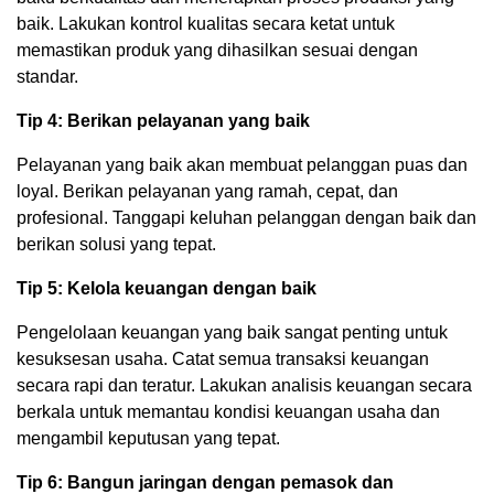
baik. Lakukan kontrol kualitas secara ketat untuk
memastikan produk yang dihasilkan sesuai dengan
standar.
Tip 4: Berikan pelayanan yang baik
Pelayanan yang baik akan membuat pelanggan puas dan
loyal. Berikan pelayanan yang ramah, cepat, dan
profesional. Tanggapi keluhan pelanggan dengan baik dan
berikan solusi yang tepat.
Tip 5: Kelola keuangan dengan baik
Pengelolaan keuangan yang baik sangat penting untuk
kesuksesan usaha. Catat semua transaksi keuangan
secara rapi dan teratur. Lakukan analisis keuangan secara
berkala untuk memantau kondisi keuangan usaha dan
mengambil keputusan yang tepat.
Tip 6: Bangun jaringan dengan pemasok dan