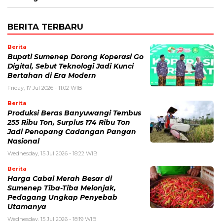
BERITA TERBARU
Berita
Bupati Sumenep Dorong Koperasi Go
Digital, Sebut Teknologi Jadi Kunci
Bertahan di Era Modern
Friday, 17 Jul 2026 - 11:02 WIB
Berita
Produksi Beras Banyuwangi Tembus
255 Ribu Ton, Surplus 174 Ribu Ton
Jadi Penopang Cadangan Pangan
Nasional
Wednesday, 15 Jul 2026 - 18:22 WIB
Berita
Harga Cabai Merah Besar di
Sumenep Tiba-Tiba Melonjak,
Pedagang Ungkap Penyebab
Utamanya
Wednesday, 15 Jul 2026 - 18:19 WIB