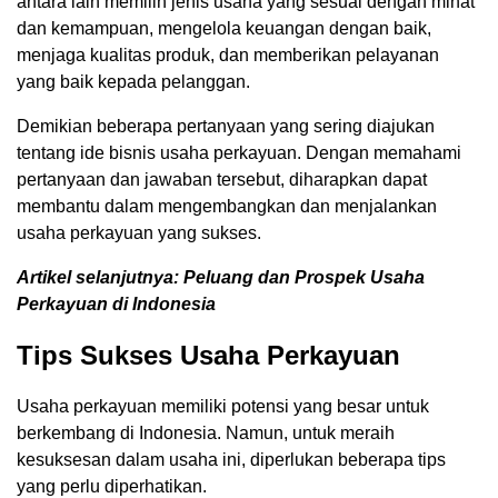
antara lain memilih jenis usaha yang sesuai dengan minat
dan kemampuan, mengelola keuangan dengan baik,
menjaga kualitas produk, dan memberikan pelayanan
yang baik kepada pelanggan.
Demikian beberapa pertanyaan yang sering diajukan
tentang ide bisnis usaha perkayuan. Dengan memahami
pertanyaan dan jawaban tersebut, diharapkan dapat
membantu dalam mengembangkan dan menjalankan
usaha perkayuan yang sukses.
Artikel selanjutnya: Peluang dan Prospek Usaha
Perkayuan di Indonesia
Tips Sukses Usaha Perkayuan
Usaha perkayuan memiliki potensi yang besar untuk
berkembang di Indonesia. Namun, untuk meraih
kesuksesan dalam usaha ini, diperlukan beberapa tips
yang perlu diperhatikan.