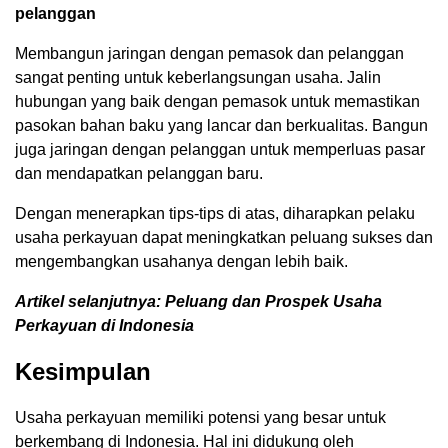
pelanggan
Membangun jaringan dengan pemasok dan pelanggan
sangat penting untuk keberlangsungan usaha. Jalin
hubungan yang baik dengan pemasok untuk memastikan
pasokan bahan baku yang lancar dan berkualitas. Bangun
juga jaringan dengan pelanggan untuk memperluas pasar
dan mendapatkan pelanggan baru.
Dengan menerapkan tips-tips di atas, diharapkan pelaku
usaha perkayuan dapat meningkatkan peluang sukses dan
mengembangkan usahanya dengan lebih baik.
Artikel selanjutnya: Peluang dan Prospek Usaha
Perkayuan di Indonesia
Kesimpulan
Usaha perkayuan memiliki potensi yang besar untuk
berkembang di Indonesia. Hal ini didukung oleh