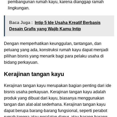
pembangunan rumah kayu, karena dianggap ramah
lingkungan.
Baca Juga :
Intip 5 Ide Usaha Kreatif Berbasis
Desain Grafis yang Wajib Kamu Intip
Dengan memperhatikan keunggulan, tantangan, dan
peluang yang ada, konstruksi rumah kayu dapat menjadi
pilihan bisnis yang menarik bagi para pelaku usaha di
bidang perkayuan.
Kerajinan tangan kayu
Kerajinan tangan kayu merupakan bagian penting dari ide
bisnis usaha perkayuan. Kerajinan tangan kayu adalah
produk yang dibuat dari kayu, biasanya menggunakan
tangan dan alat-alat sederhana. Kerajinan tangan kayu
dapat berupa barang-barang fungsional, seperti perabot
rumah tangga atau peralatan dapur, atau barang-barang