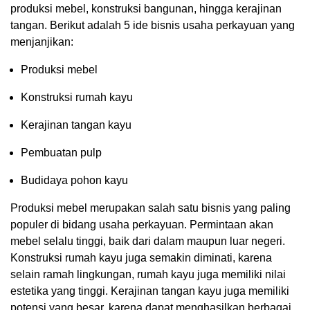
produksi mebel, konstruksi bangunan, hingga kerajinan
tangan. Berikut adalah 5 ide bisnis usaha perkayuan yang
menjanjikan:
Produksi mebel
Konstruksi rumah kayu
Kerajinan tangan kayu
Pembuatan pulp
Budidaya pohon kayu
Produksi mebel merupakan salah satu bisnis yang paling
populer di bidang usaha perkayuan. Permintaan akan
mebel selalu tinggi, baik dari dalam maupun luar negeri.
Konstruksi rumah kayu juga semakin diminati, karena
selain ramah lingkungan, rumah kayu juga memiliki nilai
estetika yang tinggi. Kerajinan tangan kayu juga memiliki
potensi yang besar, karena dapat menghasilkan berbagai