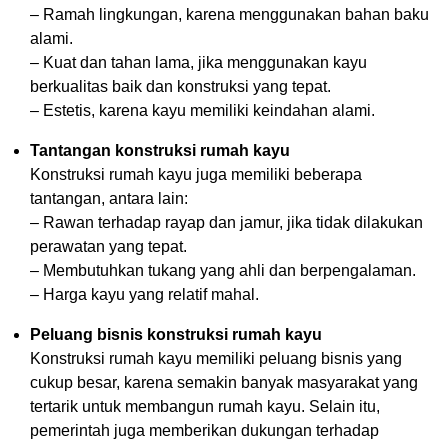
– Ramah lingkungan, karena menggunakan bahan baku
alami.
– Kuat dan tahan lama, jika menggunakan kayu
berkualitas baik dan konstruksi yang tepat.
– Estetis, karena kayu memiliki keindahan alami.
Tantangan konstruksi rumah kayu
Konstruksi rumah kayu juga memiliki beberapa
tantangan, antara lain:
– Rawan terhadap rayap dan jamur, jika tidak dilakukan
perawatan yang tepat.
– Membutuhkan tukang yang ahli dan berpengalaman.
– Harga kayu yang relatif mahal.
Peluang bisnis konstruksi rumah kayu
Konstruksi rumah kayu memiliki peluang bisnis yang
cukup besar, karena semakin banyak masyarakat yang
tertarik untuk membangun rumah kayu. Selain itu,
pemerintah juga memberikan dukungan terhadap