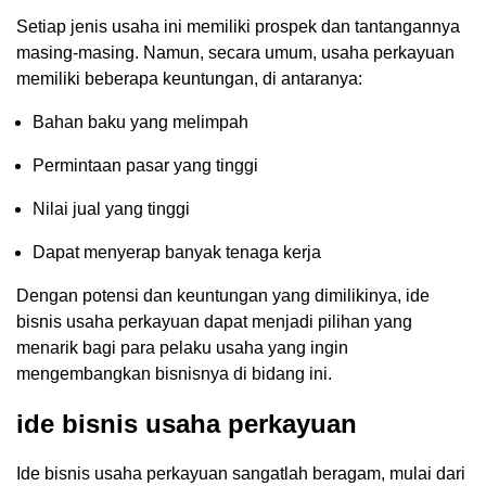
Setiap jenis usaha ini memiliki prospek dan tantangannya
masing-masing. Namun, secara umum, usaha perkayuan
memiliki beberapa keuntungan, di antaranya:
Bahan baku yang melimpah
Permintaan pasar yang tinggi
Nilai jual yang tinggi
Dapat menyerap banyak tenaga kerja
Dengan potensi dan keuntungan yang dimilikinya, ide
bisnis usaha perkayuan dapat menjadi pilihan yang
menarik bagi para pelaku usaha yang ingin
mengembangkan bisnisnya di bidang ini.
ide bisnis usaha perkayuan
Ide bisnis usaha perkayuan sangatlah beragam, mulai dari