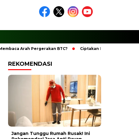
ca Arah Pergerakan BTC?
Ciptakan Ramadhan Berkesan Den
REKOMENDASI
Jangan Tunggu Rumah Rusak! Ini
Rekomendasi Jasa Anti Rayap