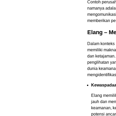
Contoh perusa
namanya adalah 
mengomunikasi
memberikan per
Elang – M
Dalam konteks 
memiliki makn
dan ketajaman.
penglihatan ya
dunia keamanan
mengidentifika
Kewaspada
Elang memili
jauh dan men
keamanan, k
potensi anc