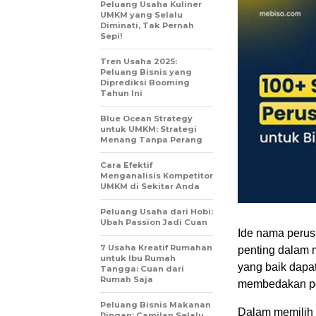
Peluang Usaha Kuliner
UMKM yang Selalu
Diminati, Tak Pernah
Sepi!
Tren Usaha 2025:
Peluang Bisnis yang
Diprediksi Booming
Tahun Ini
Blue Ocean Strategy
untuk UMKM: Strategi
Menang Tanpa Perang
Cara Efektif
Menganalisis Kompetitor
UMKM di Sekitar Anda
Peluang Usaha dari Hobi:
Ubah Passion Jadi Cuan
Ide nama peru
7 Usaha Kreatif Rumahan
penting dalam
untuk Ibu Rumah
yang baik dapa
Tangga: Cuan dari
Rumah Saja
membedakan pe
Peluang Bisnis Makanan
Dalam memilih 
Ringan: Camilan Selalu