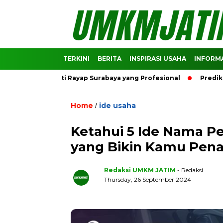
TERKINI
BERITA
INSPIRASI USAHA
INFORMA
i Jasa Anti Rayap Surabaya yang Profesional
Prediksi Harg
Home
ide usaha
/
Ketahui 5 Ide Nama 
yang Bikin Kamu Pena
Redaksi UMKM JATIM
- Redaksi
Thursday, 26 September 2024