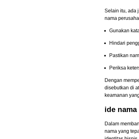
Selain itu, ad
nama perusahaa
Gunakan kata
Hindari peng
Pastikan nam
Periksa kete
Dengan mempert
disebutkan di 
keamanan yang 
ide nama
Dalam membang
nama yang tepa
identitas bisni