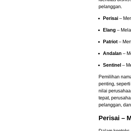
pelanggan.
Perisai
– Men
Elang
– Mela
Patriot
– Men
Andalan
– Me
Sentinel
– Me
Pemilihan nam
penting, sepert
nilai perusaha
tepat, perusah
pelanggan, dan
Perisai – 
Dalam konteks 