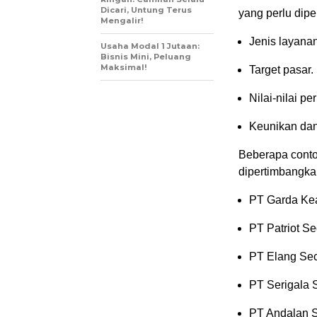
Dicari, Untung Terus
yang perlu dipe
Mengalir!
Jenis layana
Usaha Modal 1 Jutaan:
Bisnis Mini, Peluang
Maksimal!
Target pasar.
Nilai-nilai p
Keunikan dan
Beberapa cont
dipertimbangkan
PT Garda K
PT Patriot Se
PT Elang Sec
PT Serigala S
PT Andalan S