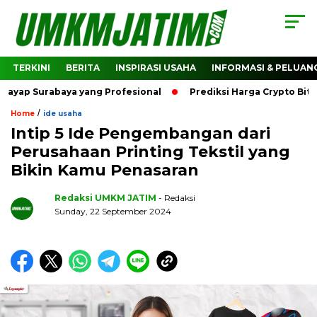
TERKINI
BERITA
INSPIRASI USAHA
INFORMASI & PELUAN
rabaya yang Profesional
Prediksi Harga Crypto Bitcoin: B
/
Home
ide usaha
Intip 5 Ide Pengembangan dari
Perusahaan Printing Tekstil yang
Bikin Kamu Penasaran
Redaksi UMKM JATIM
- Redaksi
Sunday, 22 September 2024