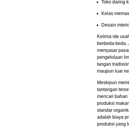
Toko daring k
Kelas memas
Desain interi
Kelima ide usah
berbeda-beda. 
menyasar pasar 
pengelolaan lim
tangan tradisio
maupun luar neg
Meskipun memili
tantangan terse
mencari bahan 
produksi maka
standar organik
adalah biaya pr
produksi yang 