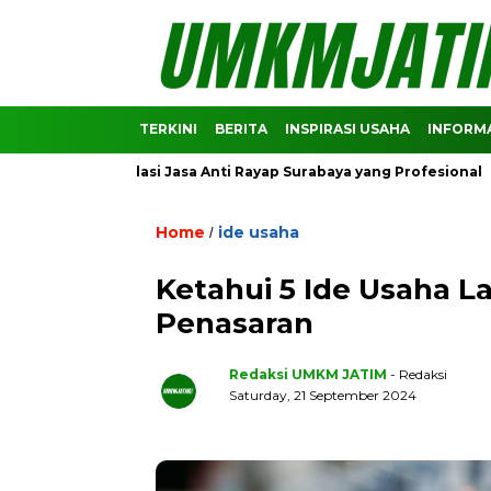
TERKINI
BERITA
INSPIRASI USAHA
INFORMA
Rekomendasi Jasa Anti Rayap Surabaya yang Profesional
Pre
Home
ide usaha
/
Ketahui 5 Ide Usaha 
Penasaran
Redaksi UMKM JATIM
- Redaksi
Saturday, 21 September 2024