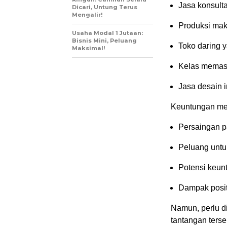
Jasa konsult
Dicari, Untung Terus
Mengalir!
Produksi mak
Usaha Modal 1 Jutaan:
Bisnis Mini, Peluang
Toko daring y
Maksimal!
Kelas memas
Jasa desain i
Keuntungan men
Persaingan p
Peluang untu
Potensi keunt
Dampak posit
Namun, perlu d
tantangan tersen