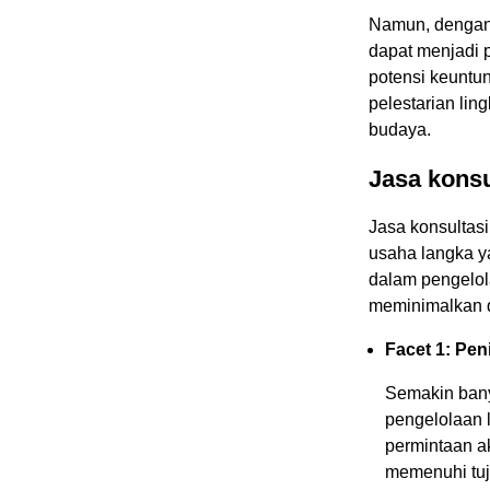
Namun, dengan 
dapat menjadi 
potensi keuntun
pelestarian li
budaya.
Jasa konsu
Jasa konsultas
usaha langka y
dalam pengelol
meminimalkan 
Facet 1: Pe
Semakin bany
pengelolaan 
permintaan a
memenuhi tuj