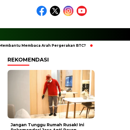
antu Membaca Arah Pergerakan BTC?
Ciptakan Ramadhan Ber
REKOMENDASI
Jangan Tunggu Rumah Rusak! Ini
Rekomendasi Jasa Anti Rayap