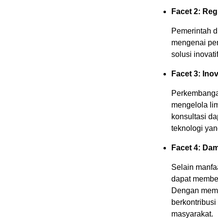
Facet 2: Reg
Pemerintah d
mengenai pen
solusi inova
Facet 3: Ino
Perkembangan
mengelola li
konsultasi d
teknologi yan
Facet 4: Dam
Selain manfaa
dapat member
Dengan memba
berkontribus
masyarakat.