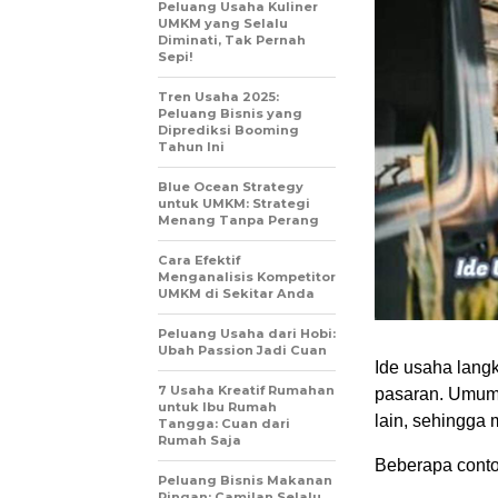
Peluang Usaha Kuliner
UMKM yang Selalu
Diminati, Tak Pernah
Sepi!
Tren Usaha 2025:
Peluang Bisnis yang
Diprediksi Booming
Tahun Ini
Blue Ocean Strategy
untuk UMKM: Strategi
Menang Tanpa Perang
Cara Efektif
Menganalisis Kompetitor
UMKM di Sekitar Anda
Peluang Usaha dari Hobi:
Ubah Passion Jadi Cuan
Ide usaha lang
7 Usaha Kreatif Rumahan
pasaran. Umumn
untuk Ibu Rumah
lain, sehingga 
Tangga: Cuan dari
Rumah Saja
Beberapa contoh
Peluang Bisnis Makanan
Ringan: Camilan Selalu