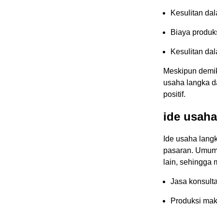
Kesulitan da
Biaya produks
Kesulitan da
Meskipun demik
usaha langka d
positif.
ide usaha
Ide usaha lang
pasaran. Umumn
lain, sehingga 
Jasa konsult
Produksi mak